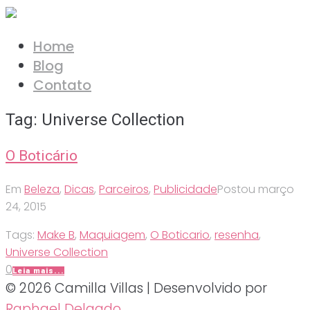
Ir
para
Home
o
Blog
conteúdo
Contato
Tag:
Universe Collection
O Boticário
Em
Beleza
,
Dicas
,
Parceiros
,
Publicidade
Postou
março
24, 2015
Tags:
Make B
,
Maquiagem
,
O Boticario
,
resenha
,
Universe Collection
0
Leia mais...
© 2026 Camilla Villas | Desenvolvido por
Raphael Delgado