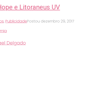
Hope e Litoraneus UV
os
,
Publicidade
Postou
dezembro 29, 2017
 mia
el Delgado