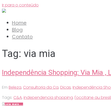
Ir para o conteúdo
Home
Blog
Contato
Tag:
via mia
Independência Shopping: Via Mia , L
Em
Beleza
,
Consultoria da Ca
,
Dicas
,
Independência Sho
Tags:
C&A
,
independencia shopping
,
l'occitane au bresil
0
Leia mais...