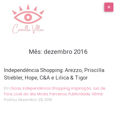
Ir
para
o
conteúdo
Mês:
dezembro 2016
Independência Shopping: Arezzo, Priscilla
Stiebler, Hope, C&A e Lilica & Tigor
Em
Dicas
,
Independência Shopping
,
Inspiração
,
Juiz de
Fora
,
Look do dia
,
Moda
,
Parceiros
,
Publicidade
,
Vitrine
Postou
dezembro 29, 2016