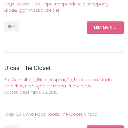
Tags:
Arezzo
,
C&A
,
Hope
,
Independencia Shoppong
,
Lilica&tigor
,
Priscilla Stiebler
0
LEIA MAIS...
Dicas: The Closet
Em
Consultoria
,
Dicas
,
Inspiração
,
Look do dia
,
Moda
,
Parceiros
,
Produção de moda
,
Publicidade
Postou
dezembro 28, 2016
Tags:
2017
,
Ano Novo
,
Looks
,
The Closet
,
Virada