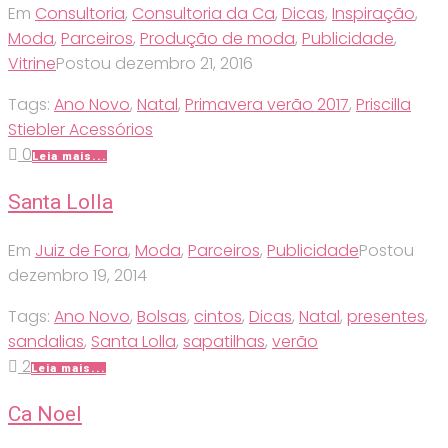
Em
Consultoria
,
Consultoria da Ca
,
Dicas
,
Inspiração
,
Moda
,
Parceiros
,
Produção de moda
,
Publicidade
,
Vitrine
Postou
dezembro 21, 2016
Tags:
Ano Novo
,
Natal
,
Primavera verão 2017
,
Priscilla
Stiebler Acessórios
0
Leia mais...
Santa Lolla
Em
Juiz de Fora
,
Moda
,
Parceiros
,
Publicidade
Postou
dezembro 19, 2014
Tags:
Ano Novo
,
Bolsas
,
cintos
,
Dicas
,
Natal
,
presentes
,
sandalias
,
Santa Lolla
,
sapatilhas
,
verão
2
Leia mais...
Ca Noel