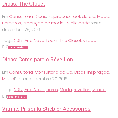
Dicas: The Closet
Em
Consultoria
,
Dicas
,
Inspiração
,
Look do dia
,
Moda
,
Parceiros
,
Produção de moda
,
Publicidade
Postou
dezembro 28, 2016
Tags:
2017
,
Ano Novo
,
Looks
,
The Closet
,
virada
0
Leia mais...
Dicas: Cores para o Réveillon
Em
Consultoria
,
Consultoria da Ca
,
Dicas
,
Inspiração
,
Moda
Postou
dezembro 27, 2016
Tags:
2017
,
Ano Novo
,
cores
,
Moda
,
reveillon
,
virada
1
Leia mais...
Vitrine: Priscilla Stiebler Acessórios