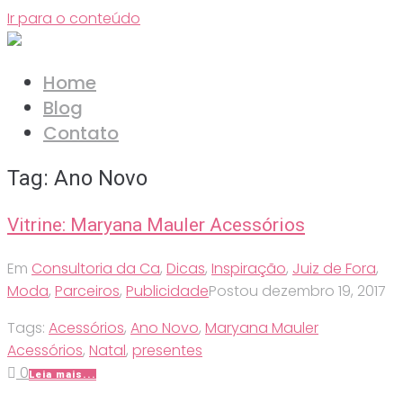
Ir para o conteúdo
Home
Blog
Contato
Tag:
Ano Novo
Vitrine: Maryana Mauler Acessórios
Em
Consultoria da Ca
,
Dicas
,
Inspiração
,
Juiz de Fora
,
Moda
,
Parceiros
,
Publicidade
Postou
dezembro 19, 2017
Tags:
Acessórios
,
Ano Novo
,
Maryana Mauler
Acessórios
,
Natal
,
presentes
0
Leia mais...