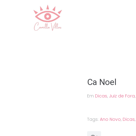
Ir
para
o
conteúdo
Ca Noel
Em
Dicas
,
Juiz de Fora
Tags:
Ano Novo
,
Dicas