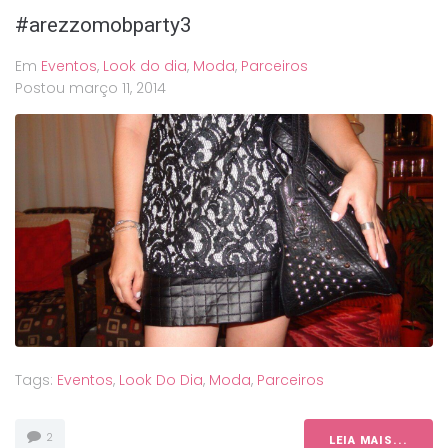
#arezzomobparty3
Em
Eventos
,
Look do dia
,
Moda
,
Parceiros
Postou
março 11, 2014
Tags:
Eventos
,
Look Do Dia
,
Moda
,
Parceiros
2
LEIA MAIS...