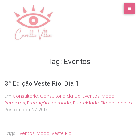
Ir
para
o
conteúdo
Tag:
Eventos
3ª Edição Veste Rio: Dia 1
Em
Consultoria
,
Consultoria da Ca
,
Eventos
,
Moda
,
Parceiros
,
Produção de moda
,
Publicidade
,
Rio de Janeiro
Postou
abril 27, 2017
Tags:
Eventos
,
Moda
,
Veste Rio