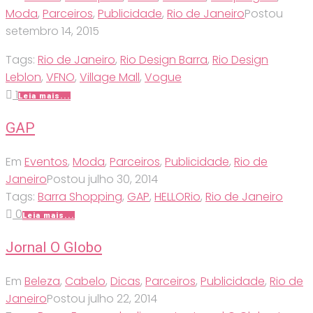
Moda
,
Parceiros
,
Publicidade
,
Rio de Janeiro
Postou
setembro 14, 2015
Tags:
Rio de Janeiro
,
Rio Design Barra
,
Rio Design
Leblon
,
VFNO
,
Village Mall
,
Vogue
1
Leia mais...
GAP
Em
Eventos
,
Moda
,
Parceiros
,
Publicidade
,
Rio de
Janeiro
Postou
julho 30, 2014
Tags:
Barra Shopping
,
GAP
,
HELLORio
,
Rio de Janeiro
0
Leia mais...
Jornal O Globo
Em
Beleza
,
Cabelo
,
Dicas
,
Parceiros
,
Publicidade
,
Rio de
Janeiro
Postou
julho 22, 2014