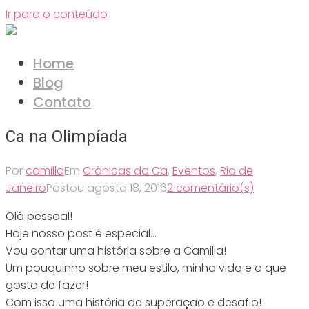
Ir para o conteúdo
Home
Blog
Contato
Ca na Olimpíada
Por
camilla
Em
Crônicas da Ca
,
Eventos
,
Rio de
Janeiro
Postou
agosto 18, 2016
2 comentário(s)
Olá pessoal!
Hoje nosso post é especial…
Vou contar uma história sobre a Camilla!
Um pouquinho sobre meu estilo, minha vida e o que
gosto de fazer!
Com isso uma história de superação e desafio!