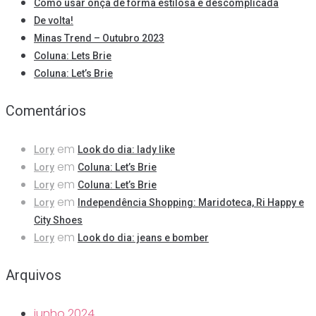
Como usar onça de forma estilosa e descomplicada
De volta!
Minas Trend – Outubro 2023
Coluna: Lets Brie
Coluna: Let’s Brie
Comentários
em
Lory
Look do dia: lady like
em
Lory
Coluna: Let’s Brie
em
Lory
Coluna: Let’s Brie
em
Lory
Independência Shopping: Maridoteca, Ri Happy e
City Shoes
em
Lory
Look do dia: jeans e bomber
Arquivos
junho 2024