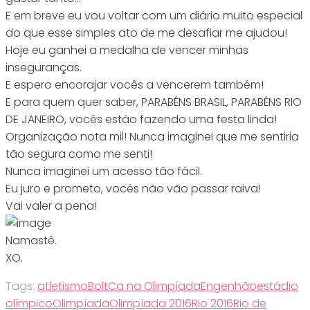
E em breve eu vou voltar com um diário muito especial
do que esse simples ato de me desafiar me ajudou!
Hoje eu ganhei a medalha de vencer minhas
inseguranças.
E espero encorajar vocês a vencerem também!
E para quem quer saber, PARABÉNS BRASIL, PARABÉNS RIO
DE JANEIRO, vocês estão fazendo uma festa linda!
Organização nota mil! Nunca imaginei que me sentiria
tão segura como me senti!
Nunca imaginei um acesso tão fácil.
Eu juro e prometo, vocês não vão passar raiva!
Vai valer a pena!
Namastê.
XO.
Tags:
atletismo
Bolt
Ca na Olimpíada
Engenhão
estádio
olímpico
Olimpíada
Olimpíada 2016
Rio 2016
Rio de