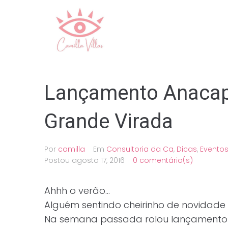
Ir
para
o
conteúdo
Lançamento Anacapr
Grande Virada
Por
camilla
Em
Consultoria da Ca
,
Dicas
,
Evento
Postou
agosto 17, 2016
0 comentário(s)
Ahhh o verão…
Alguém sentindo cheirinho de novidade 
Na semana passada rolou lançamento 