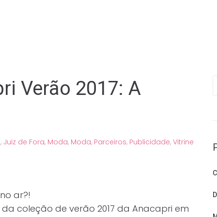
P
i Verão 2017: A
s
,
Juiz de Fora
,
Moda
,
Moda
,
Parceiros
,
Publicidade
,
Vitrine
C
no ar?!
D
da coleção de verão 2017 da Anacapri em
M