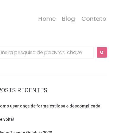
Home
Blog
Contato
rocurar:
POSTS RECENTES
omo usar onça de forma estilosa e descomplicada
e volta!
inas Trend – Outubro 2023