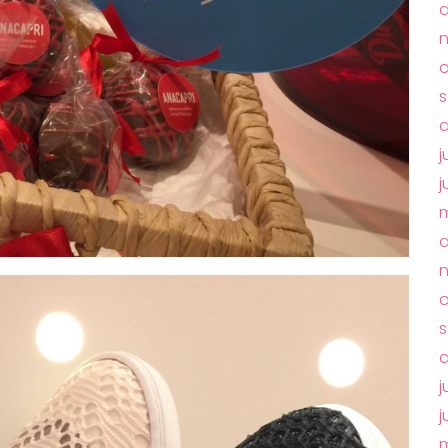
o
j
j
m
o
s
a
j
j
m