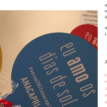
I
S
L
j
a
m
f