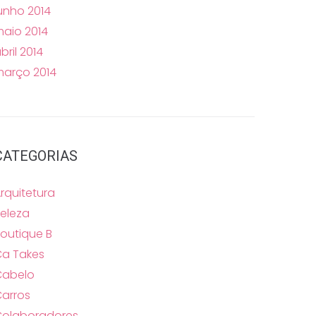
unho 2014
aio 2014
bril 2014
arço 2014
CATEGORIAS
rquitetura
eleza
outique B
a Takes
Cabelo
arros
Colaboradores