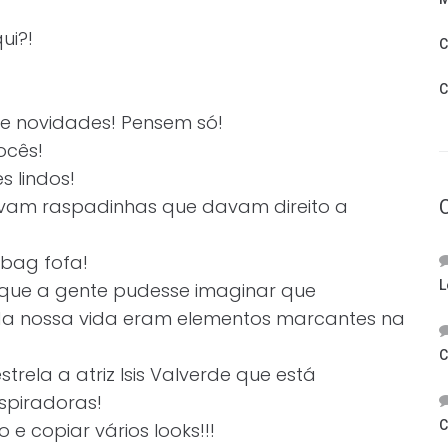
ui?!
C
C
e novidades! Pensem só!
ocês!
s lindos!
am raspadinhas que davam direito a
obag fofa!
L
do que a gente pudesse imaginar que
 da nossa vida eram elementos marcantes na
C
rela a atriz Isis Valverde que está
nspiradoras!
C
 e copiar vários looks!!!