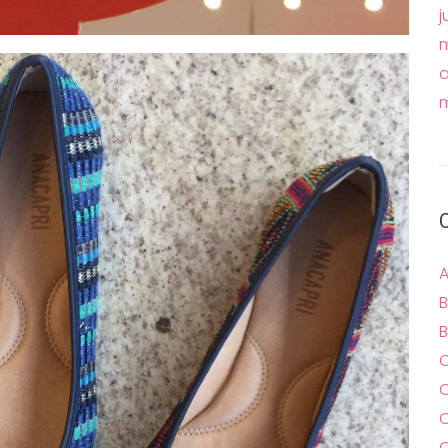
j
m
a
m
A
B
B
C
C