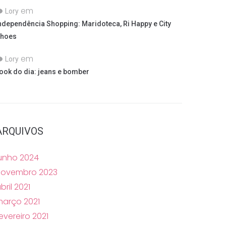
em
Lory
ndependência Shopping: Maridoteca, Ri Happy e City
hoes
em
Lory
ook do dia: jeans e bomber
ARQUIVOS
unho 2024
novembro 2023
bril 2021
arço 2021
evereiro 2021