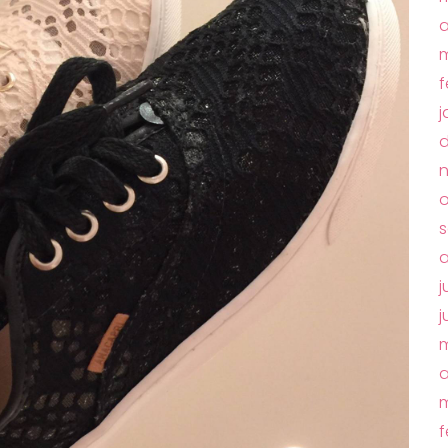
a
m
f
j
d
o
s
a
j
j
m
a
m
f