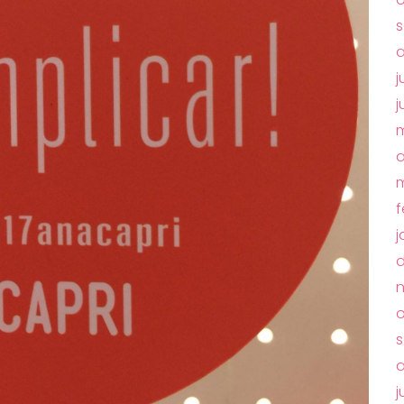
s
a
j
j
m
a
m
f
j
o
s
a
j