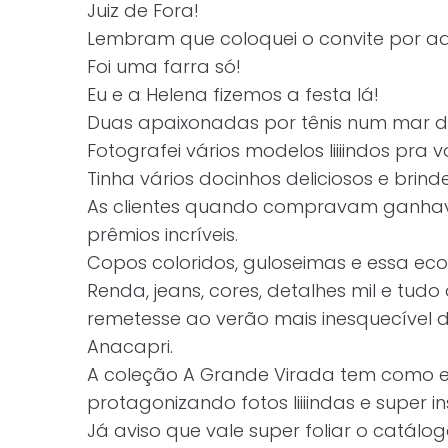
Juiz de Fora!
Lembram que coloquei o convite por aq
Foi uma farra só!
Eu e a Helena fizemos a festa lá!
Duas apaixonadas por tênis num mar d
Fotografei vários modelos liiiindos pra v
Tinha vários docinhos deliciosos e brinde
As clientes quando compravam ganhav
prêmios incríveis.
Copos coloridos, guloseimas e essa ec
Renda, jeans, cores, detalhes mil e tu
remetesse ao verão mais inesquecível
Anacapri.
A coleção A Grande Virada tem como est
protagonizando fotos liiiindas e super i
Já aviso que vale super foliar o catálogo