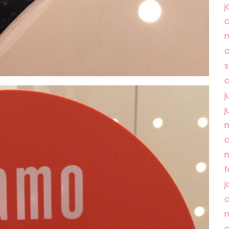
j
o
s
a
j
j
m
a
m
f
j
o