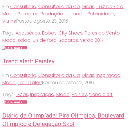
Em
Consultoria
,
Consultoria da Ca
,
Dicas
,
Juiz de Fora
,
Moda
,
Parceiros
,
Produção de moda
,
Publicidade
,
Vitrine
Postou
agosto 23, 2016
Tags:
Acessórios
,
Bolsas
,
City Shoes
,
Flores ao Vento
,
Moda
,
salao juiz de fora
,
Sapatos
,
verão 2017
0
Leia mais...
Trend alert: Paisley
Em
Consultoria
,
Consultoria da Ca
,
Dicas
,
Inspiração
,
Moda
,
Trend alert
Postou
agosto 22, 2016
Tags:
Dicas
,
Inspiração
,
Moda
,
Paisley
,
trend alert
0
Leia mais...
Diário da Olimpíada: Pira Olímpica, Boulevard
Olímpico e Delegação Skol