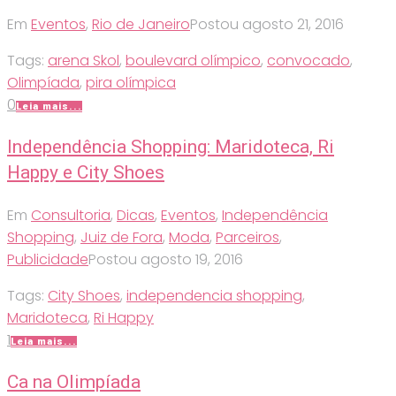
Em
Eventos
,
Rio de Janeiro
Postou
agosto 21, 2016
Tags:
arena Skol
,
boulevard olímpico
,
convocado
,
Olimpíada
,
pira olímpica
0
Leia mais...
Independência Shopping: Maridoteca, Ri
Happy e City Shoes
Em
Consultoria
,
Dicas
,
Eventos
,
Independência
Shopping
,
Juiz de Fora
,
Moda
,
Parceiros
,
Publicidade
Postou
agosto 19, 2016
Tags:
City Shoes
,
independencia shopping
,
Maridoteca
,
Ri Happy
1
Leia mais...
Ca na Olimpíada