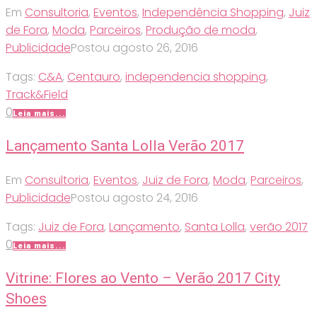
Em
Consultoria
,
Eventos
,
Independência Shopping
,
Juiz
de Fora
,
Moda
,
Parceiros
,
Produção de moda
,
Publicidade
Postou
agosto 26, 2016
Tags:
C&A
,
Centauro
,
independencia shopping
,
Track&Field
0
Leia mais...
Lançamento Santa Lolla Verão 2017
Em
Consultoria
,
Eventos
,
Juiz de Fora
,
Moda
,
Parceiros
,
Publicidade
Postou
agosto 24, 2016
Tags:
Juiz de Fora
,
Lançamento
,
Santa Lolla
,
verão 2017
0
Leia mais...
Vitrine: Flores ao Vento – Verão 2017 City
Shoes