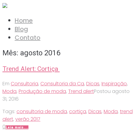
Ir
para
Home
o
Blog
conteúdo
Contato
Mês:
agosto 2016
Trend Alert: Cortiça
Em
Consultoria
,
Consultoria da Ca
,
Dicas
,
Inspiração
,
Moda
,
Produção de moda
,
Trend alert
Postou
agosto
31, 2016
Tags:
consultoria de moda
,
cortiça
,
Dicas
,
Moda
,
trend
alert
,
verão 2017
0
Leia mais...