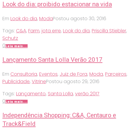
Look do dia: proibido estacionar na vida
Em
Look do dia
,
Moda
Postou
agosto 30, 2016
Tags:
C&A
,
Farm
,
jota erre
,
Look do dia
,
Priscilla Stiebler
,
Schutz
0
Leia mais...
Lançamento Santa Lolla Verão 2017
Em
Consultoria
,
Eventos
,
Juiz de Fora
,
Moda
,
Parceiros
,
Publicidade
,
Vitrine
Postou
agosto 29, 2016
Tags:
Lançamento
,
Santa Lolla
,
verão 2017
0
Leia mais...
Independência Shopping: C&A, Centauro e
Track&Field