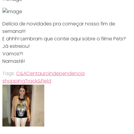
Delícia de novidades pra começar nosso fim de
semana!!!
E ahhh! Lembram que contei aqui sobre o filme Pets?
Já estreiou!
Vamos?!
Namastê!
Tags:
C&A
Centauro
independencia
shopping
Track&Field