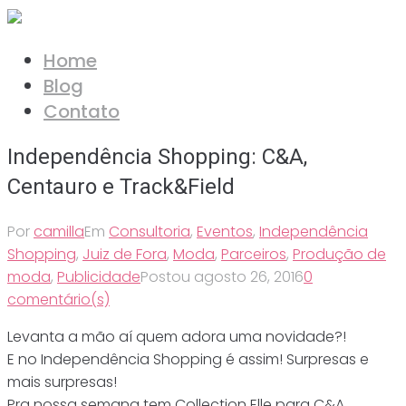
Ir
para
Home
o
Blog
conteúdo
Contato
Independência Shopping: C&A,
Centauro e Track&Field
Por
camilla
Em
Consultoria
,
Eventos
,
Independência
Shopping
,
Juiz de Fora
,
Moda
,
Parceiros
,
Produção de
moda
,
Publicidade
Postou
agosto 26, 2016
0
comentário(s)
Levanta a mão aí quem adora uma novidade?!
E no Independência Shopping é assim! Surpresas e
mais surpresas!
Pra nossa semana tem Collection Elle para C&A,