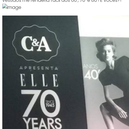
vestidos me renderia fácil aos 60′, 70′ e 80′! E vocês?!