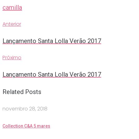
camilla
Anterior
Navegação
Anterior
de
Lançamento Santa Lolla Verão 2017
Post
Próximo
Próximo
Lançamento Santa Lolla Verão 2017
Related Posts
novembro 28, 2018
Collection C&A 5 mares