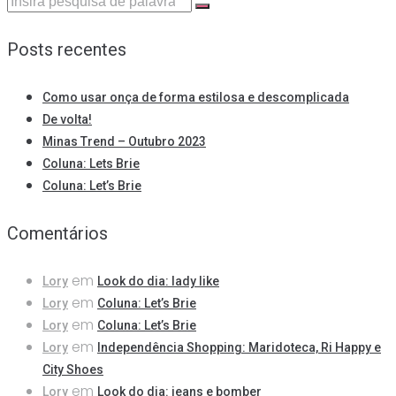
Procurar:
Posts recentes
Como usar onça de forma estilosa e descomplicada
De volta!
Minas Trend – Outubro 2023
Coluna: Lets Brie
Coluna: Let’s Brie
Comentários
em
Lory
Look do dia: lady like
em
Lory
Coluna: Let’s Brie
em
Lory
Coluna: Let’s Brie
em
Lory
Independência Shopping: Maridoteca, Ri Happy e
City Shoes
em
Lory
Look do dia: jeans e bomber