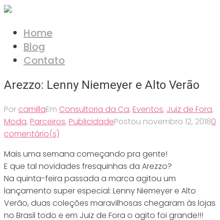
Ir
para
Home
o
Blog
conteúdo
Contato
Arezzo: Lenny Niemeyer e Alto Verão
Por
camilla
Em
Consultoria da Ca
,
Eventos
,
Juiz de Fora
,
Moda
,
Parceiros
,
Publicidade
Postou
novembro 12, 2018
0
comentário(s)
Mais uma semana começando pra gente!
E que tal novidades fresquinhas da Arezzo?
Na quinta-feira passada a marca agitou um
lançamento super especial: Lenny Niemeyer e Alto
Verão, duas coleções maravilhosas chegaram às lojas
no Brasil todo e em Juiz de Fora o agito foi grande!!!