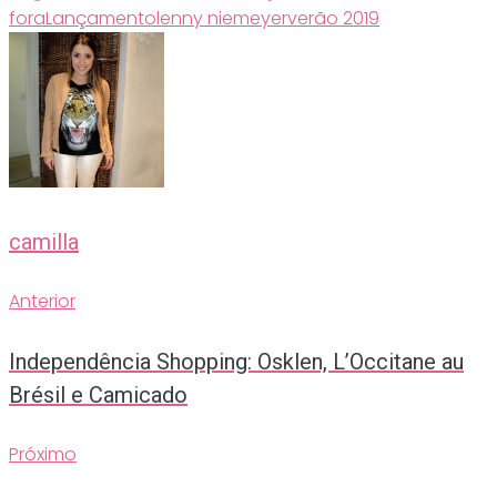
fora
Lançamento
lenny niemeyer
verão 2019
camilla
Anterior
Navegação
Anterior
de
Independência Shopping: Osklen, L’Occitane au
Post
Brésil e Camicado
Próximo
Próximo