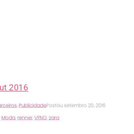
Out 2016
rceiros
,
Publicidade
Postou
setembro 20, 2016
,
Moda
,
renner
,
VFNO
,
zara