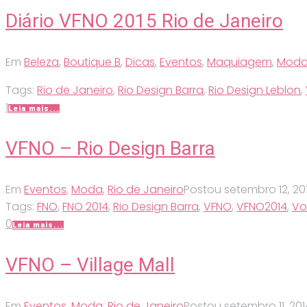
Diário VFNO 2015 Rio de Janeiro
Em
Beleza
,
Boutique B
,
Dicas
,
Eventos
,
Maquiagem
,
Mod
Tags:
Rio de Janeiro
,
Rio Design Barra
,
Rio Design Leblon
,
1
Leia mais...
VFNO – Rio Design Barra
Em
Eventos
,
Moda
,
Rio de Janeiro
Postou
setembro 12, 20
Tags:
FNO
,
FNO 2014
,
Rio Design Barra
,
VFNO
,
VFNO2014
,
Vo
0
Leia mais...
VFNO – Village Mall
Em
Eventos
,
Moda
,
Rio de Janeiro
Postou
setembro 11, 201