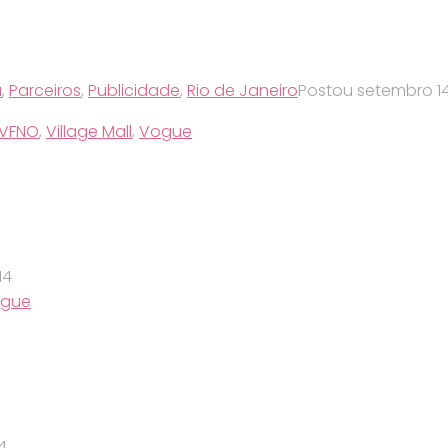
a
,
Parceiros
,
Publicidade
,
Rio de Janeiro
Postou
setembro 14
VFNO
,
Village Mall
,
Vogue
14
gue
4