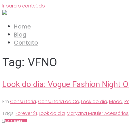
Ir para o conteúdo
Home
Blog
Contato
Tag:
VFNO
Look do dia: Vogue Fashion Night 
Em
Consultoria
,
Consultoria da Ca
,
Look do dia
,
Moda
,
Pa
Tags:
Forever 21
,
Look do dia
,
Maryana Mauler Acessórios
0
Leia mais...