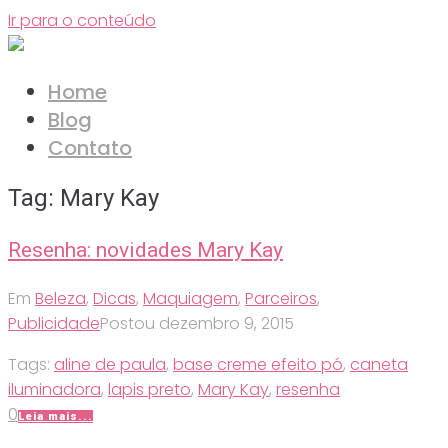
Ir para o conteúdo
Home
Blog
Contato
Tag:
Mary Kay
Resenha: novidades Mary Kay
Em
Beleza
,
Dicas
,
Maquiagem
,
Parceiros
,
Publicidade
Postou
dezembro 9, 2015
Tags:
aline de paula
,
base creme efeito pó
,
caneta
iluminadora
,
lapis preto
,
Mary Kay
,
resenha
0
Leia mais...