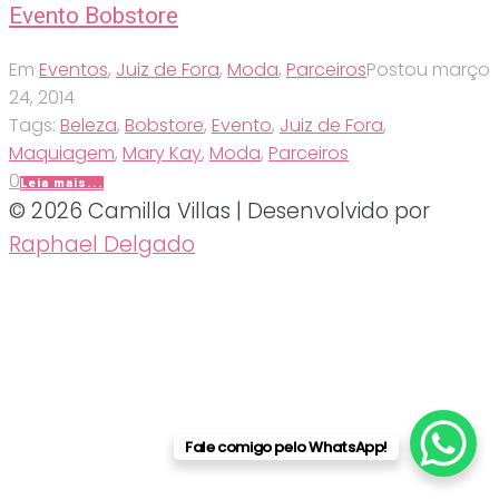
Evento Bobstore
Em
Eventos
,
Juiz de Fora
,
Moda
,
Parceiros
Postou
março
24, 2014
Tags:
Beleza
,
Bobstore
,
Evento
,
Juiz de Fora
,
Maquiagem
,
Mary Kay
,
Moda
,
Parceiros
0
Leia mais...
© 2026 Camilla Villas | Desenvolvido por
Raphael Delgado
Fale comigo pelo WhatsApp!