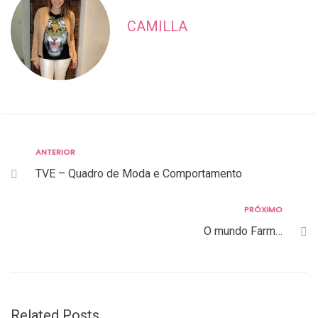
CAMILLA
Anterior
ANTERIOR
Navegação
TVE – Quadro de Moda e Comportamento
de
Post
Próximo
PRÓXIMO
O mundo Farm…
Related Posts