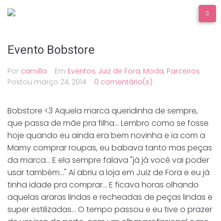
Ir
para
o
conteúdo
Evento Bobstore
Por
camilla
Em
Eventos
,
Juiz de Fora
,
Moda
,
Parceiros
Postou
março 24, 2014
0 comentário(s)
Bobstore <3 Aquela marca queridinha de sempre,
que passa de mãe pra filha... Lembro como se fosse
hoje quando eu ainda era bem novinha e ia com a
Mamy comprar roupas, eu babava tanto mas peças
da marca... E ela sempre falava "já já você vai poder
usar também..." Ai abriu a loja em Juiz de Fora e eu já
tinha idade pra comprar... E ficava horas olhando
aquelas araras lindas e recheadas de peças lindas e
super estilizadas... O tempo passou e eu tive o prazer