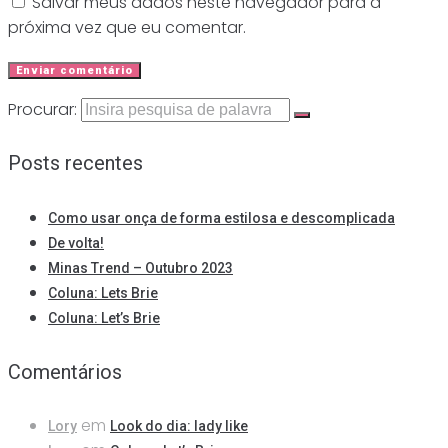
Salvar meus dados neste navegador para a
próxima vez que eu comentar.
Procurar:
Posts recentes
Como usar onça de forma estilosa e descomplicada
De volta!
Minas Trend – Outubro 2023
Coluna: Lets Brie
Coluna: Let’s Brie
Comentários
em
Lory
Look do dia: lady like