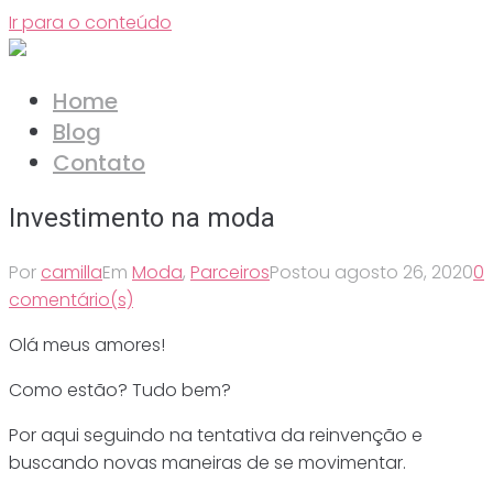
Ir para o conteúdo
Home
Blog
Contato
Investimento na moda
Por
camilla
Em
Moda
,
Parceiros
Postou
agosto 26, 2020
0
comentário(s)
Olá meus amores!
Como estão? Tudo bem?
Por aqui seguindo na tentativa da reinvenção e
buscando novas maneiras de se movimentar.