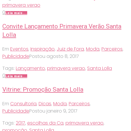
primavera verao
0
Leia mais...
Convite Lançamento Primavera Verão Santa
Lolla
Em
Eventos
,
Inspiração
,
Juiz de Fora
,
Moda
,
Parceiros
,
Publicidade
Postou
agosto 8, 2017
Tags:
Lançamento
,
primavera verao
,
Santa Lolla
0
Leia mais...
Vitrine: Promoção Santa Lolla
Em
Consultoria
,
Dicas
,
Moda
,
Parceiros
,
Publicidade
Postou
janeiro 9, 2017
Tags:
2017
,
escolhas da Ca
,
primavera verao
,
promoção
,
Santa Lolla