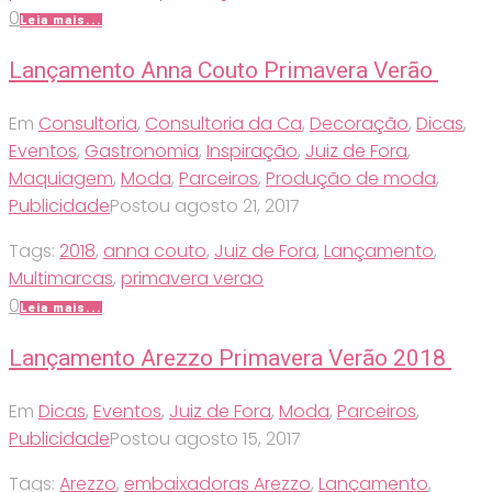
0
Leia mais...
Lançamento Anna Couto Primavera Verão
Em
Consultoria
,
Consultoria da Ca
,
Decoração
,
Dicas
,
Eventos
,
Gastronomia
,
Inspiração
,
Juiz de Fora
,
Maquiagem
,
Moda
,
Parceiros
,
Produção de moda
,
Publicidade
Postou
agosto 21, 2017
Tags:
2018
,
anna couto
,
Juiz de Fora
,
Lançamento
,
Multimarcas
,
primavera verao
0
Leia mais...
Lançamento Arezzo Primavera Verão 2018
Em
Dicas
,
Eventos
,
Juiz de Fora
,
Moda
,
Parceiros
,
Publicidade
Postou
agosto 15, 2017
Tags:
Arezzo
,
embaixadoras Arezzo
,
Lançamento
,