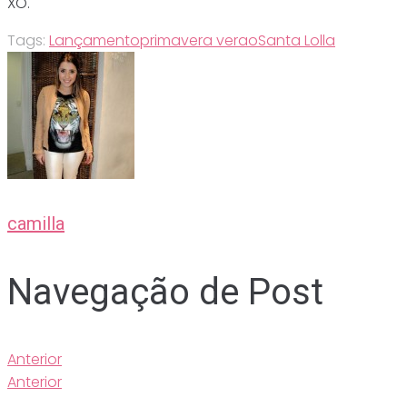
XO.
Tags:
Lançamento
primavera verao
Santa Lolla
camilla
Navegação de Post
Anterior
Anterior