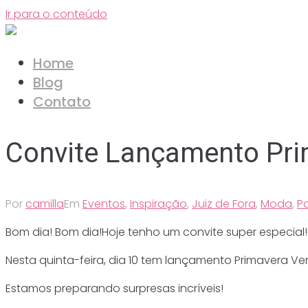
Ir para o conteúdo
Home
Blog
Contato
Convite Lançamento Pri
Por
camilla
Em
Eventos
,
Inspiração
,
Juiz de Fora
,
Moda
,
Pa
Bom dia! Bom dia!Hoje tenho um convite super especial!
Nesta quinta-feira, dia 10 tem lançamento Primavera Ver
Estamos preparando surpresas incríveis!