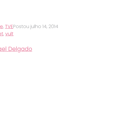
de
,
TVE
Postou
julho 14, 2014
et
,
vult
el Delgado