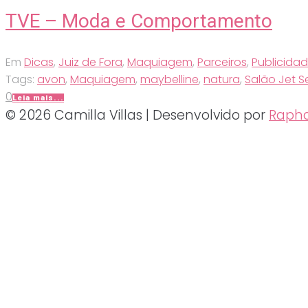
TVE – Moda e Comportamento
Em
Dicas
,
Juiz de Fora
,
Maquiagem
,
Parceiros
,
Publicida
Tags:
avon
,
Maquiagem
,
maybelline
,
natura
,
Salão Jet S
0
Leia mais...
© 2026 Camilla Villas | Desenvolvido por
Rapha