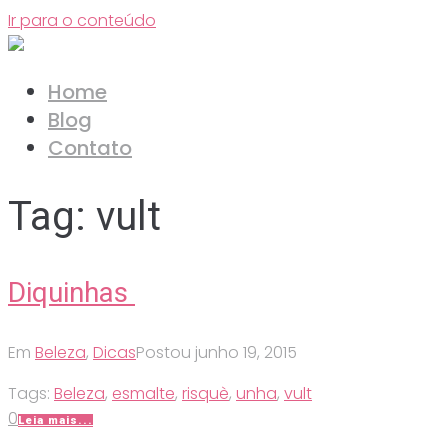
Ir para o conteúdo
Home
Blog
Contato
Tag:
vult
Diquinhas
Em
Beleza
,
Dicas
Postou
junho 19, 2015
Tags:
Beleza
,
esmalte
,
risquè
,
unha
,
vult
0
Leia mais...