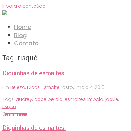
Ir para o conteúdo
Home
Blog
Contato
Tag:
risquè
Diquinhas de esmaltes
Em
Beleza
,
Dicas
,
Esmalte
Postou
maio 4, 2016
Tags:
audrey
,
doce perola
,
esmaltes
,
impala
,
jackie
,
risquè
0
Leia mais...
Diquinhas de esmaltes