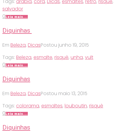
Tags:
arabia
,
cora
,
Dicas
,
esmaltes
,
retro
,
risquè
,
salvador
0
Leia mais...
Diquinhas
Em
Beleza
,
Dicas
Postou
junho 19, 2015
Tags:
Beleza
,
esmalte
,
risquè
,
unha
,
vult
0
Leia mais...
Diquinhas
Em
Beleza
,
Dicas
Postou
maio 13, 2015
Tags:
colorama
,
esmaltes
,
louboutin
,
risquè
0
Leia mais...
Diquinhas