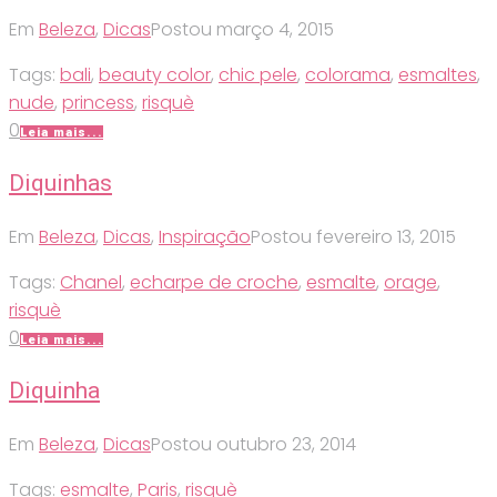
Em
Beleza
,
Dicas
Postou
março 4, 2015
Tags:
bali
,
beauty color
,
chic pele
,
colorama
,
esmaltes
,
nude
,
princess
,
risquè
0
Leia mais...
Diquinhas
Em
Beleza
,
Dicas
,
Inspiração
Postou
fevereiro 13, 2015
Tags:
Chanel
,
echarpe de croche
,
esmalte
,
orage
,
risquè
0
Leia mais...
Diquinha
Em
Beleza
,
Dicas
Postou
outubro 23, 2014
Tags:
esmalte
,
Paris
,
risquè