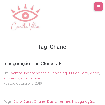
Ir
para
o
conteúdo
Tag:
Chanel
Inauguração The Closet JF
Em
Eventos
,
Independência Shopping
,
Juiz de Fora
,
Moda
,
Parceiros
,
Publicidade
Postou
outubro 13, 2016
Tags:
Carol Bassi
,
Chanel
,
Daslu
,
Hermes
,
Inauguração
,