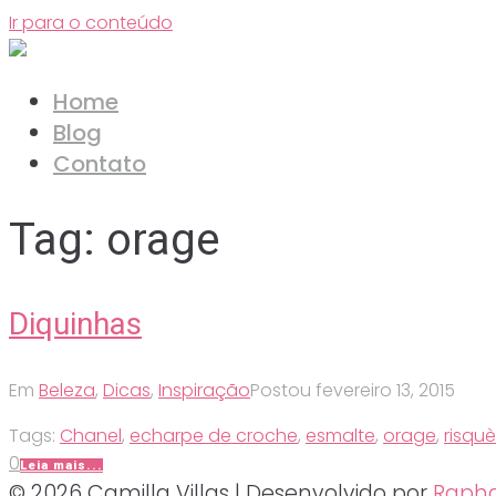
Ir para o conteúdo
Home
Blog
Contato
Tag:
orage
Diquinhas
Em
Beleza
,
Dicas
,
Inspiração
Postou
fevereiro 13, 2015
Tags:
Chanel
,
echarpe de croche
,
esmalte
,
orage
,
risquè
0
Leia mais...
© 2026 Camilla Villas | Desenvolvido por
Rapha