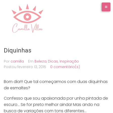
Ir
para
o
conteúdo
Diquinhas
Por
camilla
Em
Beleza
,
Dicas
,
Inspiração
Postou
fevereiro 13, 2015
0 comentário(s)
Bom dia!!! Que tal começarmos com duas diquinhas
de esmaltes?
Confesso que sou apaixonada por unha pintada de
escuro… Se for preto melhor ainda! Mas ando na
busca de variações com tons diferentes…