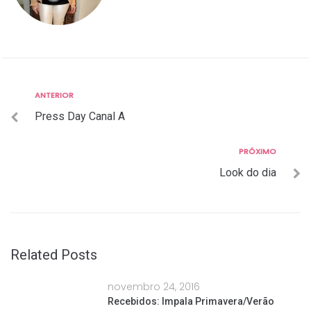
Anterior
ANTERIOR
Navegação
Press Day Canal A
de
Post
Próximo
PRÓXIMO
Look do dia
Related Posts
novembro 24, 2016
Recebidos: Impala Primavera/Verão