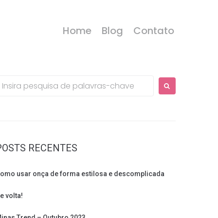
Home
Blog
Contato
rocurar:
POSTS RECENTES
omo usar onça de forma estilosa e descomplicada
e volta!
inas Trend – Outubro 2023