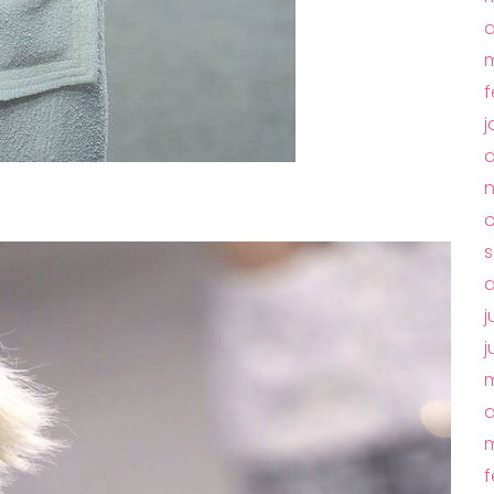
a
m
f
j
d
o
s
a
j
j
m
a
m
f