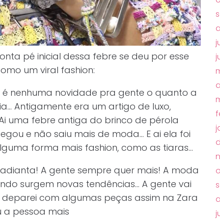
s
a
j
nta pé inicial dessa febre se deu por esse
j
omo um viral fashion:
m
a
 é nenhuma novidade pra gente o quanto a
m
ia… Antigamente era um artigo de luxo,
f
 Ai uma febre antiga do brinco de pérola
j
gou e não saiu mais de moda… E ai ela foi
lguma forma mais fashion, como as tiaras…
adianta! A gente sempre quer mais! A moda
o
gundo surgem novas tendências… A gente vai
s
 deparei com algumas peças assim na Zara
a
 a pessoa mais
j