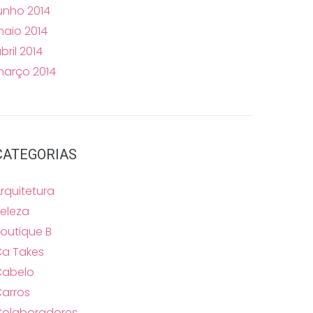
unho 2014
aio 2014
bril 2014
arço 2014
CATEGORIAS
rquitetura
eleza
outique B
a Takes
Cabelo
arros
Colaboradores