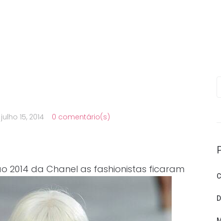
P
u
julho 15, 2014
0 comentário(s)
ão 2014 da Chanel as fashionistas ficaram
C
D
M