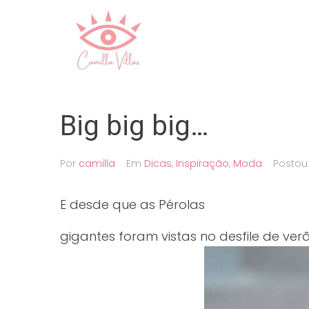
Ir
para
o
conteúdo
Big big big…
Por
camilla
Em
Dicas
,
Inspiração
,
Moda
Posto
E desde que as Pérolas
gigantes foram vistas no desfile de ver