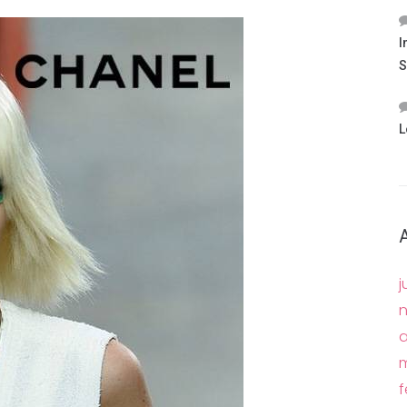
I
S
L
j
a
m
f