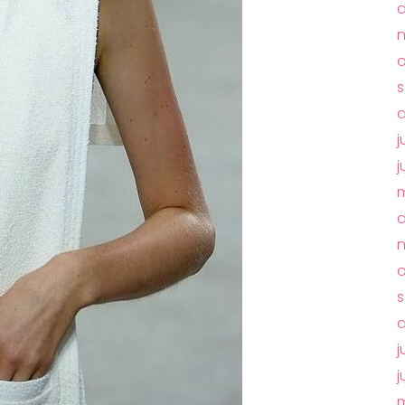
o
j
j
m
o
s
a
j
j
m