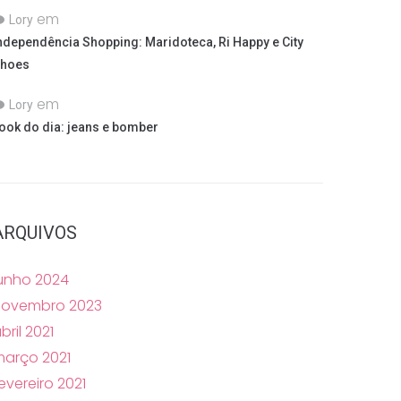
em
Lory
ndependência Shopping: Maridoteca, Ri Happy e City
hoes
em
Lory
ook do dia: jeans e bomber
ARQUIVOS
unho 2024
novembro 2023
bril 2021
arço 2021
evereiro 2021