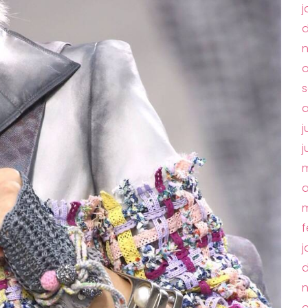
j
o
s
a
j
j
m
a
m
f
j
o