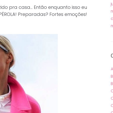
j
ido pra casa… Então enquanto isso eu
m
 PÉROLA! Preparadas? Fortes emoções!
a
m
A
B
B
C
C