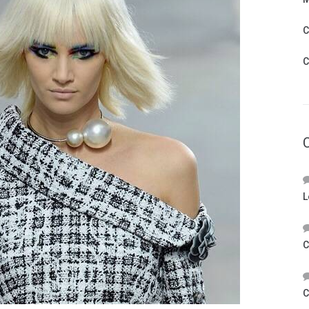
C
C
L
C
C