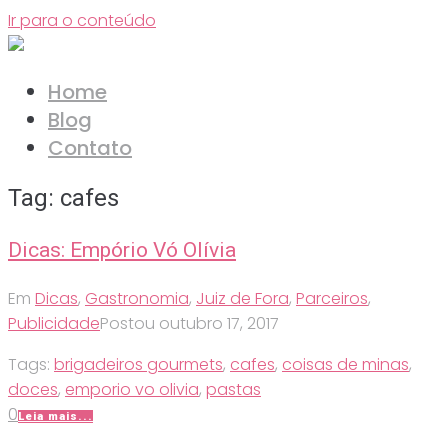
Ir para o conteúdo
Home
Blog
Contato
Tag:
cafes
Dicas: Empório Vó Olívia
Em
Dicas
,
Gastronomia
,
Juiz de Fora
,
Parceiros
,
Publicidade
Postou
outubro 17, 2017
Tags:
brigadeiros gourmets
,
cafes
,
coisas de minas
,
doces
,
emporio vo olivia
,
pastas
0
Leia mais...