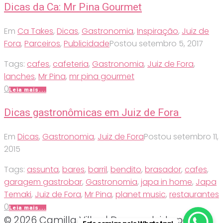
Dicas da Ca: Mr Pina Gourmet
Em
Ca Takes
,
Dicas
,
Gastronomia
,
Inspiração
,
Juiz de
Fora
,
Parceiros
,
Publicidade
Postou
setembro 5, 2017
Tags:
cafes
,
cafeteria
,
Gastronomia
,
Juiz de Fora
,
lanches
,
Mr Pina
,
mr pina gourmet
0
Leia mais...
Dicas gastronômicas em Juiz de Fora
Em
Dicas
,
Gastronomia
,
Juiz de Fora
Postou
setembro 11,
2015
Tags:
assunta
,
bares
,
barril
,
bendito
,
brasador
,
cafes
,
garagem gastrobar
,
Gastronomia
,
japa in home
,
Japa
Temaki
,
Juiz de Fora
,
Mr Pina
,
planet music
,
restaurantes
0
Leia mais...
© 2026 Camilla Villas | Desenvolvido por