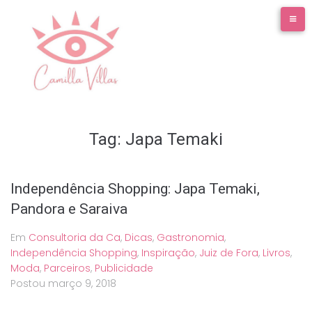
Ir
para
o
conteúdo
Tag:
Japa Temaki
Independência Shopping: Japa Temaki,
Pandora e Saraiva
Em
Consultoria da Ca
,
Dicas
,
Gastronomia
,
Independência Shopping
,
Inspiração
,
Juiz de Fora
,
Livros
,
Moda
,
Parceiros
,
Publicidade
Postou
março 9, 2018