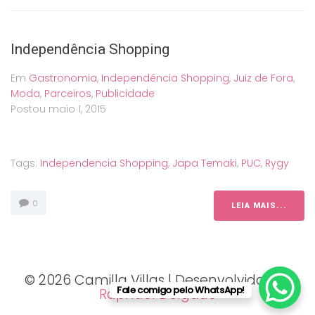
Independência Shopping
Em
Gastronomia
,
Independência Shopping
,
Juiz de Fora
,
Moda
,
Parceiros
,
Publicidade
Postou
maio 1, 2015
Tags:
Independencia Shopping
,
Japa Temaki
,
PUC
,
Rygy
0
LEIA MAIS...
© 2026 Camilla Villas | Desenvolvido por
Fale comigo pelo WhatsApp!
Raphael Delgado