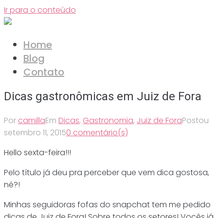
Ir para o conteúdo
Home
Blog
Contato
Dicas gastronômicas em Juiz de Fora
Por
camilla
Em
Dicas
,
Gastronomia
,
Juiz de Fora
Postou
setembro 11, 2015
0 comentário(s)
Hello sexta-feira!!!
Pelo título já deu pra perceber que vem dica gostosa,
né?!
Minhas seguidoras fofas do snapchat tem me pedido
dicas de Juiz de Fora! Sobre todos os setores! Vocês já