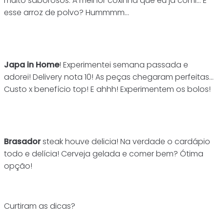
muito saborosos. A melhor coxinha que eu já comi… E
esse arroz de polvo? Hummmm…
Japa in Home
! Experimentei semana passada e
adorei! Delivery nota 10! As peças chegaram perfeitas…
Custo x benefício top! E ahhh! Experimentem os bolos!
Brasador
steak houve delicia! Na verdade o cardápio
todo e delícia! Cerveja gelada e comer bem? Ótima
opção!
Curtiram as dicas?