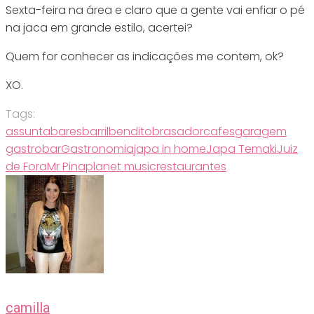
Sexta-feira na área e claro que a gente vai enfiar o pé
na jaca em grande estilo, acertei?
Quem for conhecer as indicações me contem, ok?
XO.
Tags:
assunta
bares
barril
bendito
brasador
cafes
garagem
gastrobar
Gastronomia
japa in home
Japa Temaki
Juiz
de Fora
Mr Pina
planet music
restaurantes
camilla