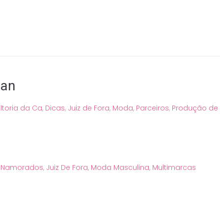
man
ltoria da Ca
,
Dicas
,
Juiz de Fora
,
Moda
,
Parceiros
,
Produção d
s Namorados
,
Juiz De Fora
,
Moda Masculina
,
Multimarcas