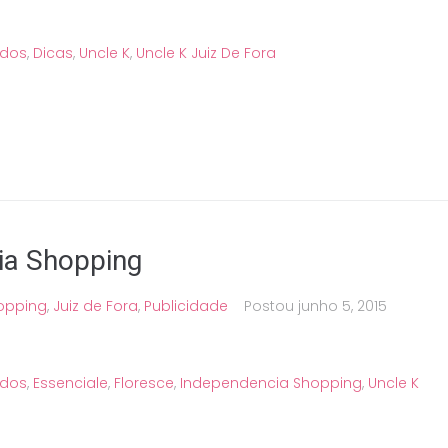
ados
,
Dicas
,
Uncle K
,
Uncle K Juiz De Fora
ia Shopping
opping
,
Juiz de Fora
,
Publicidade
Postou
junho 5, 2015
ados
,
Essenciale
,
Floresce
,
Independencia Shopping
,
Uncle K