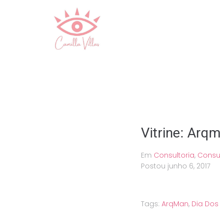
Ir
para
o
conteúdo
Vitrine: Arq
Em
Consultoria
,
Consu
Postou
junho 6, 2017
Tags:
ArqMan
,
Dia Do