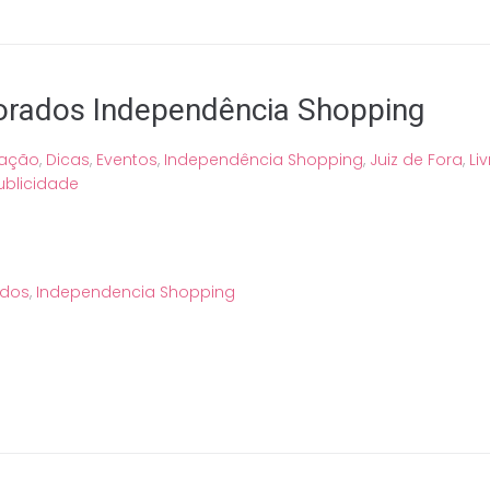
orados Independência Shopping
ação
,
Dicas
,
Eventos
,
Independência Shopping
,
Juiz de Fora
,
Li
ublicidade
ados
,
Independencia Shopping