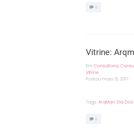
0
Vitrine: Arq
Em
Consultoria
,
Consu
Vitrine
Postou
maio 31, 2017
Tags:
ArqMan
,
Dia Do
0