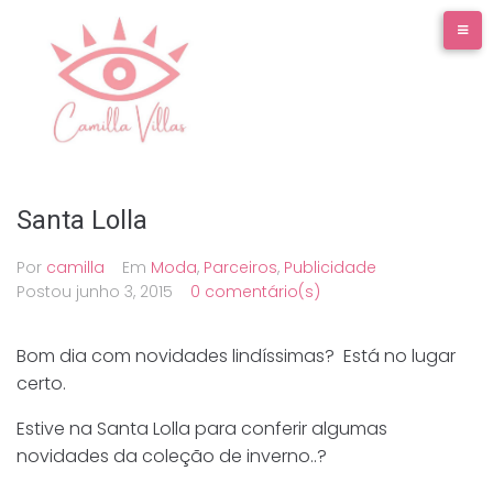
Ir
para
o
conteúdo
Santa Lolla
Por
camilla
Em
Moda
,
Parceiros
,
Publicidade
Postou
junho 3, 2015
0 comentário(s)
Bom dia com novidades lindíssimas? Está no lugar
certo.
Estive na Santa Lolla para conferir algumas
novidades da coleção de inverno..?