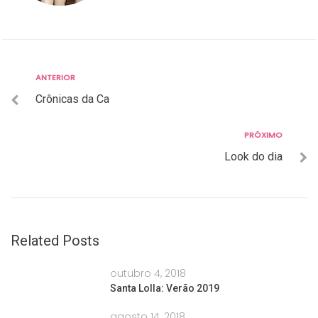
Anterior
ANTERIOR
Navegação
Crônicas da Ca
de
Post
Próximo
PRÓXIMO
Look do dia
Related Posts
outubro 4, 2018
Santa Lolla: Verão 2019
agosto 14, 2018