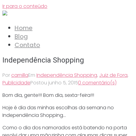
Ir para o conteúdo
Home
Blog
Contato
Independência Shopping
Por
camilla
Em
Independência Shopping
,
Juiz de Fora
,
Publicidade
Postou
junho 5, 2015
0 comentário(s)
Bom dia, gente!!! Bom dia, sexta-feira!!!
Hoje é dia das minhas escolhas da semana no
Independência Shopping…
Como o dia dos namorados está batendo na porta
resolvi dar uma mãozinha com algumas dicas super