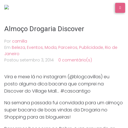
Ir
para
o
conteúdo
Almoço Drogaria Discover
Por
camilla
Em
Beleza
,
Eventos
,
Moda
,
Parceiros
,
Publicidade
,
Rio de
Janeiro
Postou
setembro 3, 2014
0 comentário(s)
Vira e mexe lá no instagram (@blogcavillas) eu
posto alguma dica bacana que comprei na
Discover do Village Mall… #casoantigo
Na semana passada fui convidada para um almoço
super bacana de boas vindas da Drogaria no
Shopping para as blogueiras!