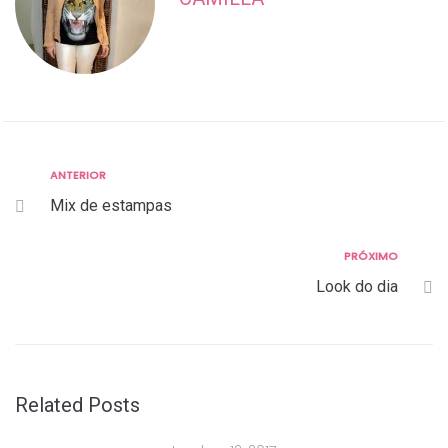
Anterior
ANTERIOR
Navegação
Mix de estampas
de
Post
Próximo
PRÓXIMO
Look do dia
Related Posts