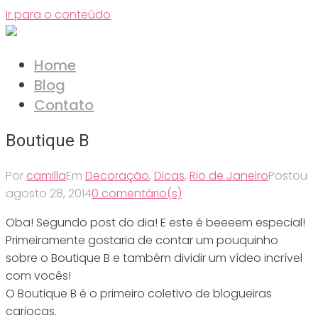
Ir para o conteúdo
Home
Blog
Contato
Boutique B
Por
camilla
Em
Decoração
,
Dicas
,
Rio de Janeiro
Postou
agosto 28, 2014
0 comentário(s)
Oba! Segundo post do dia! E este é beeeem especial!
Primeiramente gostaria de contar um pouquinho
sobre o Boutique B e também dividir um vídeo incrível
com vocês!
O Boutique B é o primeiro coletivo de blogueiras
cariocas.