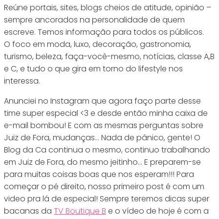
Reúne portais, sites, blogs cheios de atitude, opinião –
sempre ancorados na personalidade de quem
escreve. Temos informação para todos os públicos.
O foco em moda, luxo, decoração, gastronomia,
turismo, beleza, faça-você-mesmo, notícias, classe A,B
e C, e tudo o que gira em torno do lifestyle nos
interessa.
Anunciei no Instagram que agora faço parte desse
time super especial <3 e desde então minha caixa de
e-mail bombou! E com as mesmas perguntas sobre
Juiz de Fora, mudanças... Nada de pânico, gente! O
Blog da Ca continua o mesmo, continuo trabalhando
em Juiz de Fora, do mesmo jeitinho... E preparem-se
para muitas coisas boas que nos esperam!!! Para
começar o pé direito, nosso primeiro post é com um
video pra lá de especial! Sempre teremos dicas super
bacanas da
TV Boutique B
e o vídeo de hoje é com a