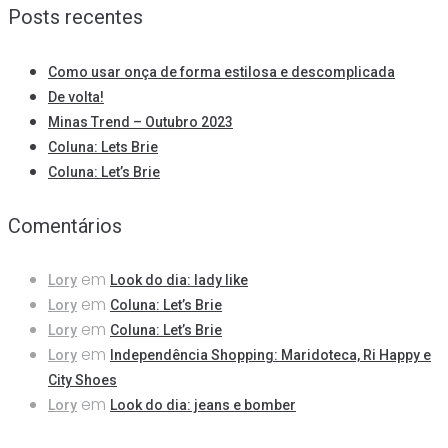
Posts recentes
Como usar onça de forma estilosa e descomplicada
De volta!
Minas Trend – Outubro 2023
Coluna: Lets Brie
Coluna: Let’s Brie
Comentários
em
Lory
Look do dia: lady like
em
Lory
Coluna: Let’s Brie
em
Lory
Coluna: Let’s Brie
em
Lory
Independência Shopping: Maridoteca, Ri Happy e
City Shoes
em
Lory
Look do dia: jeans e bomber