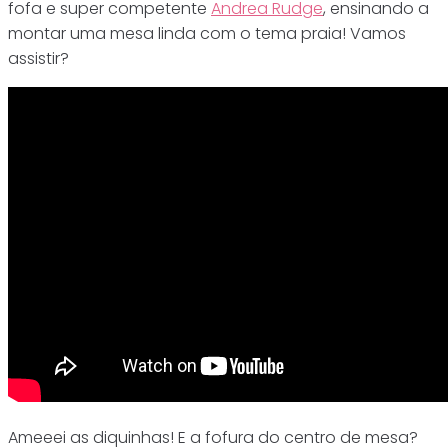
fofa e super competente
Andrea Rudge
, ensinando a
montar uma mesa linda com o tema praia! Vamos
assistir?
Ameeei as diquinhas! E a fofura do centro de mesa?