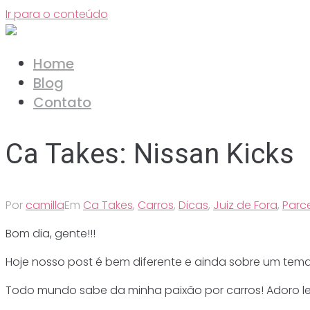
Ir para o conteúdo
Home
Blog
Contato
Ca Takes: Nissan Kicks
Por
camilla
Em
Ca Takes
,
Carros
,
Dicas
,
Juiz de Fora
,
Parce
Bom dia, gente!!!
Hoje nosso post é bem diferente e ainda sobre um tema
Todo mundo sabe da minha paixão por carros! Adoro le