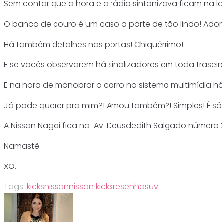
Sem contar que a hora e a rádio sintonizava ficam na la
O banco de couro é um caso a parte de tão lindo! Ador
Há também detalhes nas portas! Chiquérrimo!
E se vocês observarem há sinalizadores em toda trasei
E na hora de manobrar o carro no sistema multimídia h
Já pode querer pra mim?! Amou também?! Simples! É só 
A Nissan Nagai fica na Av. Deusdedith Salgado número 
Namastê.
XO.
Tags:
kicks
nissan
nissan kicks
resenha
suv