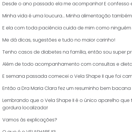
Desde o ano passado ela me acompanha! E confesso e
Minha vida é uma loucura… Minha alimentação també
E ela com toda paciência cuida de mim como ninguém
Me dá dicas, sugestões e tudo no maior carinho!
Tenho casos de diabetes na família, então sou super 
Além de todo acompanhamento com consultas e dietas
E semana passada comecei o Vela Shape II que foi cam
Então a Dra Maria Clara fez um resuminho bem bacana 
Lembrando que o Vela Shape II é o único aparelho que 
gordura localizada!
Vamos às explicações?
O que é o VELASHAPE II?