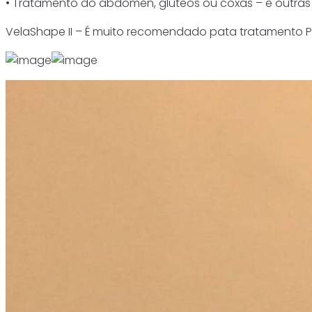
• Tratamento do abdômen, glúteos ou coxas – e outras
VelaShape II – É muito recomendado pata tratamento P