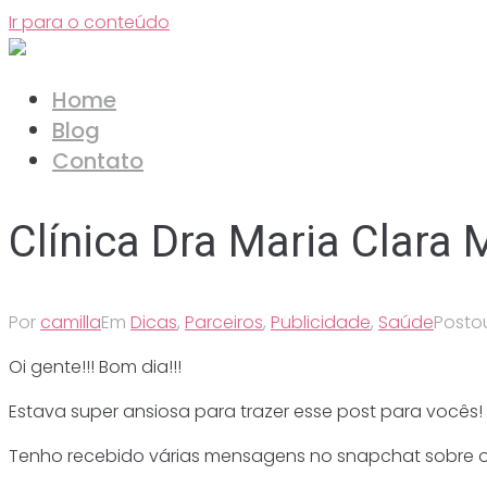
Ir para o conteúdo
Home
Blog
Contato
Clínica Dra Maria Clara 
Por
camilla
Em
Dicas
,
Parceiros
,
Publicidade
,
Saúde
Post
Oi gente!!! Bom dia!!!
Estava super ansiosa para trazer esse post para vocês!
Tenho recebido várias mensagens no snapchat sobre o