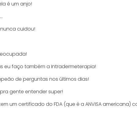
la é um anjo!
m…
 nunca cuidou!
preocupada!
 eu faço também a Intradermeterapia!
peão de perguntas nos últimos dias!
pra gente entender super!
tem um certificado do FDA (que é a ANVISA americana) c