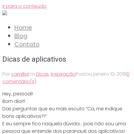
Ir para o conteúdo
Home
Blog
Contato
Dicas de aplicativos
Por
camilla
Em
Dicas
,
Inspiração
Postou
janeiro 10, 2018
0
comentário(s)
Hey, pessoal!
Bom dia!!!
Das perguntas que eu mais escuto “Ca, me indique
bons aplicativos?!”
E eu sempre fico naquela dúvida… pois não sou uma
pessoa que entende dos paranauê dos aplicativos!