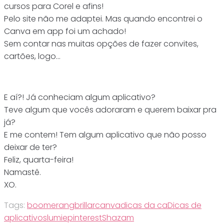
cursos para Corel e afins!
Pelo site não me adaptei. Mas quando encontrei o
Canva em app foi um achado!
Sem contar nas muitas opções de fazer convites,
cartões, logo…
E aí?! Já conheciam algum aplicativo?
Teve algum que vocês adoraram e querem baixar pra
já?
E me contem! Tem algum aplicativo que não posso
deixar de ter?
Feliz, quarta-feira!
Namastê.
XO.
Tags:
boomerang
brillar
canva
dicas da ca
Dicas de
aplicativos
lumie
pinterest
Shazam