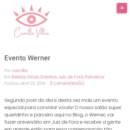
Ir
para
o
conteúdo
Evento Werner
Por
camilla
Em
Beleza
,
Dicas
,
Eventos
,
Juiz de Fora
,
Parceiros
Postou
abril 23, 2014
0 comentário(s)
Segundo post do dia e desta vez mais um evento
especial para convidar vocês! O nosso salão super
queridinho e parceiro aqui no Blog, o Werner, vai
fazer aniversário em Juiz de Fora e receber a gente
em grande estilo para essa comemoração tão