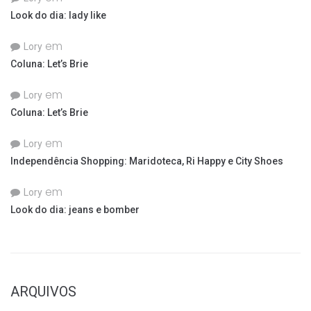
Look do dia: lady like
em
Lory
Coluna: Let’s Brie
em
Lory
Coluna: Let’s Brie
em
Lory
Independência Shopping: Maridoteca, Ri Happy e City Shoes
em
Lory
Look do dia: jeans e bomber
ARQUIVOS