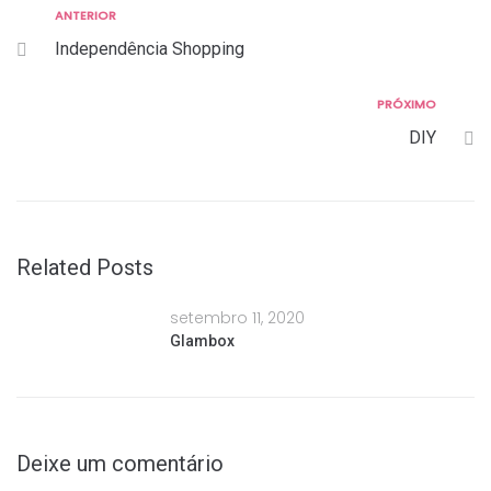
Anterior
ANTERIOR
Navegação
Independência Shopping
de
Post
Próximo
PRÓXIMO
DIY
Related Posts
setembro 11, 2020
Glambox
Deixe um comentário