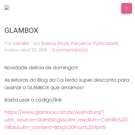
Ir
para
o
conteúdo
GLAMBOX
Por
camilla
Em
Beleza
,
Dicas
,
Parceiros
,
Publicidade
Postou
abril 26, 2015
0 comentário(s)
Novidade delicia de domingo!!!
As leitoras do Blog da Ca terão super desconto para
assinar a GLAMBOX que amamos!
Basta usar o código/link:
https://www.glambox.com.br/Assinatura/?
utm_source=Glamblogs&utm_medium=Camilla%20
Villas&utm_content=Blog%20Post%20Abr15