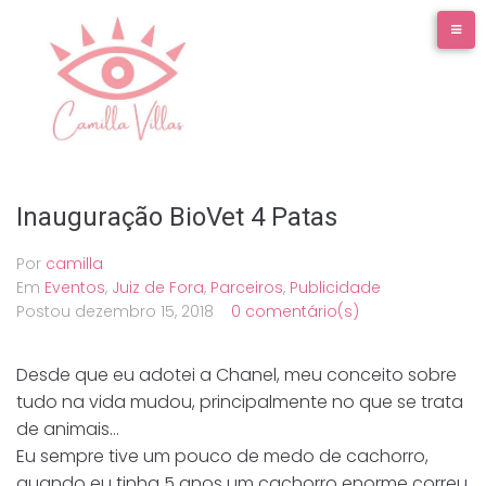
Ir
para
o
conteúdo
Inauguração BioVet 4 Patas
Por
camilla
Em
Eventos
,
Juiz de Fora
,
Parceiros
,
Publicidade
Postou
dezembro 15, 2018
0 comentário(s)
Desde que eu adotei a Chanel, meu conceito sobre
tudo na vida mudou, principalmente no que se trata
de animais…
Eu sempre tive um pouco de medo de cachorro,
quando eu tinha 5 anos um cachorro enorme correu