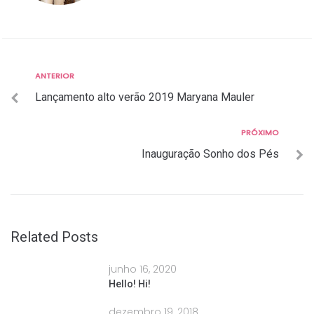
Anterior
ANTERIOR
Navegação
Lançamento alto verão 2019 Maryana Mauler
de
Post
Próximo
PRÓXIMO
Inauguração Sonho dos Pés
Related Posts
junho 16, 2020
Hello! Hi!
dezembro 19, 2018