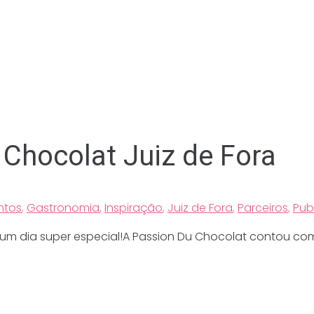
 Chocolat Juiz de Fora
ntos
,
Gastronomia
,
Inspiração
,
Juiz de Fora
,
Parceiros
,
Pub
m dia super especial!A Passion Du Chocolat contou com o