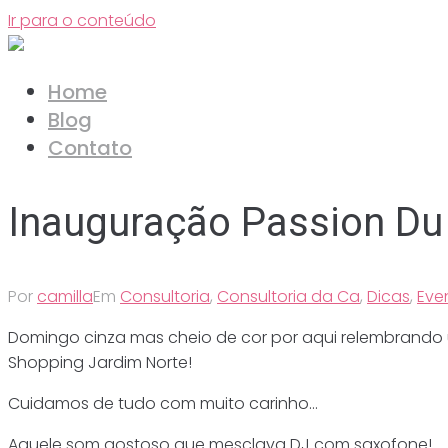
Ir para o conteúdo
Home
Blog
Contato
Inauguração Passion Du
Por
camilla
Em
Consultoria
,
Consultoria da Ca
,
Dicas
,
Eve
Domingo cinza mas cheio de cor por aqui relembrando u
Shopping Jardim Norte!
Cuidamos de tudo com muito carinho…
Aquele som gostoso que mesclava DJ com saxofone!