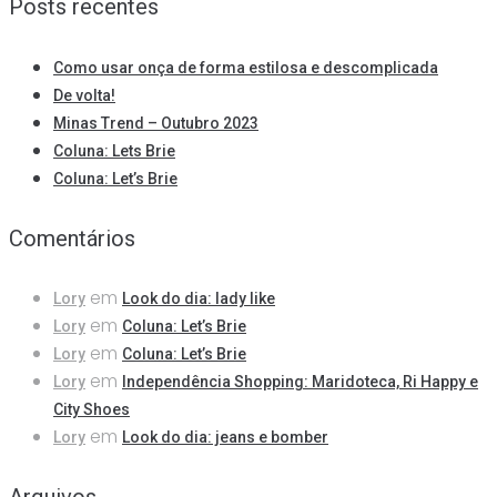
Posts recentes
Como usar onça de forma estilosa e descomplicada
De volta!
Minas Trend – Outubro 2023
Coluna: Lets Brie
Coluna: Let’s Brie
Comentários
em
Lory
Look do dia: lady like
em
Lory
Coluna: Let’s Brie
em
Lory
Coluna: Let’s Brie
em
Lory
Independência Shopping: Maridoteca, Ri Happy e
City Shoes
em
Lory
Look do dia: jeans e bomber
Arquivos