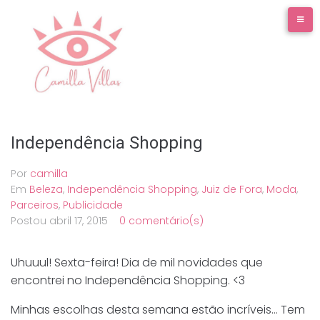
Ir
para
o
conteúdo
Independência Shopping
Por
camilla
Em
Beleza
,
Independência Shopping
,
Juiz de Fora
,
Moda
,
Parceiros
,
Publicidade
Postou
abril 17, 2015
0 comentário(s)
Uhuuul! Sexta-feira! Dia de mil novidades que
encontrei no Independência Shopping. <3
Minhas escolhas desta semana estão incríveis… Tem