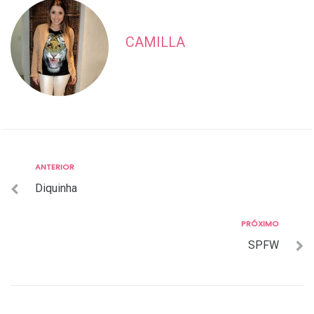
CAMILLA
Anterior
ANTERIOR
Navegação
Diquinha
de
Post
Próximo
PRÓXIMO
SPFW