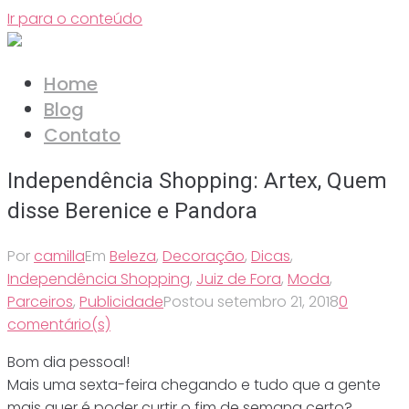
Ir para o conteúdo
Home
Blog
Contato
Independência Shopping: Artex, Quem
disse Berenice e Pandora
Por
camilla
Em
Beleza
,
Decoração
,
Dicas
,
Independência Shopping
,
Juiz de Fora
,
Moda
,
Parceiros
,
Publicidade
Postou
setembro 21, 2018
0
comentário(s)
Bom dia pessoal!
Mais uma sexta-feira chegando e tudo que a gente
mais quer é poder curtir o fim de semana certo?