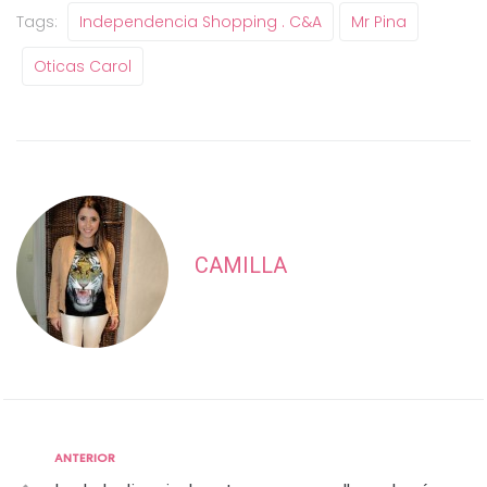
Tags:
Independencia Shopping . C&a
Mr Pina
Oticas Carol
CAMILLA
Anterior
ANTERIOR
Navegação