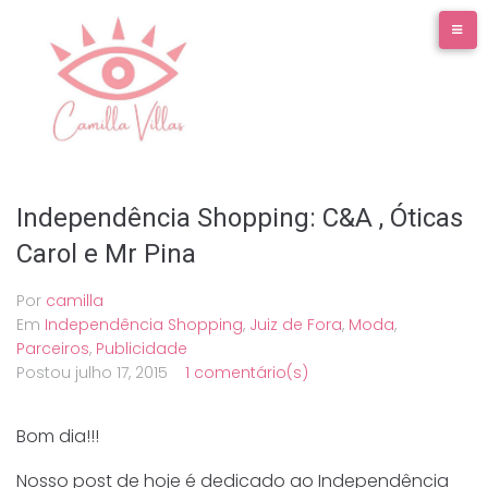
Ir
para
o
conteúdo
Independência Shopping: C&A , Óticas
Carol e Mr Pina
Por
camilla
Em
Independência Shopping
,
Juiz de Fora
,
Moda
,
Parceiros
,
Publicidade
Postou
julho 17, 2015
1 comentário(s)
Bom dia!!!
Nosso post de hoje é dedicado ao Independência