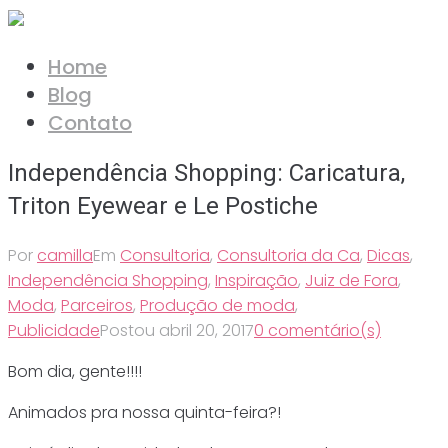
Ir
para
Home
o
Blog
conteúdo
Contato
Independência Shopping: Caricatura,
Triton Eyewear e Le Postiche
Por
camilla
Em
Consultoria
,
Consultoria da Ca
,
Dicas
,
Independência Shopping
,
Inspiração
,
Juiz de Fora
,
Moda
,
Parceiros
,
Produção de moda
,
Publicidade
Postou
abril 20, 2017
0 comentário(s)
Bom dia, gente!!!!
Animados pra nossa quinta-feira?!