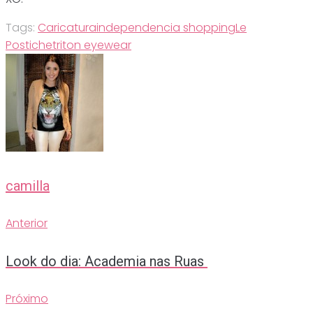
Tags:
Caricatura
independencia shopping
Le
Postiche
triton eyewear
camilla
Anterior
Navegação
Anterior
de
Look do dia: Academia nas Ruas
Post
Próximo
Próximo