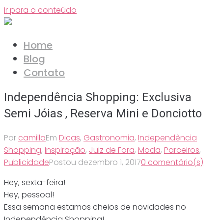
Ir para o conteúdo
Home
Blog
Contato
Independência Shopping: Exclusiva
Semi Jóias , Reserva Mini e Donciotto
Por
camilla
Em
Dicas
,
Gastronomia
,
Independência
Shopping
,
Inspiração
,
Juiz de Fora
,
Moda
,
Parceiros
,
Publicidade
Postou
dezembro 1, 2017
0 comentário(s)
Hey, sexta-feira!
Hey, pessoal!
Essa semana estamos cheios de novidades no
Independência Shopping!