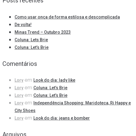
Posts recentes
Como usar onça de forma estilosa e descomplicada
De volta!
Minas Trend – Outubro 2023
Coluna: Lets Brie
Coluna: Let’s Brie
Comentários
em
Lory
Look do dia: lady like
em
Lory
Coluna: Let’s Brie
em
Lory
Coluna: Let’s Brie
em
Lory
Independência Shopping: Maridoteca, Ri Happy e
City Shoes
em
Lory
Look do dia: jeans e bomber
Arquivos