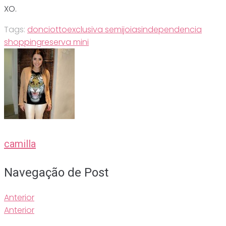
XO.
Tags:
donciotto
exclusiva semijoias
independencia
shopping
reserva mini
camilla
Navegação de Post
Anterior
Anterior