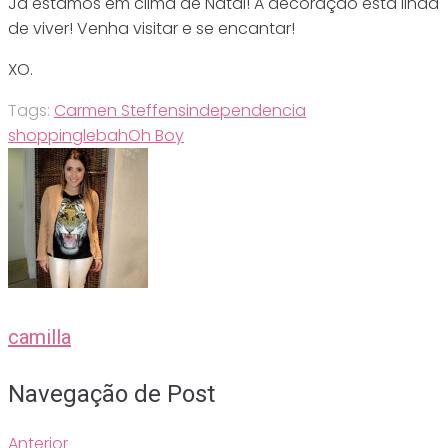
Já estamos em clima de Natal! A decoração está linda
de viver! Venha visitar e se encantar!
XO.
Tags:
Carmen Steffens
independencia
shopping
lebah
Oh Boy
camilla
Navegação de Post
Anterior