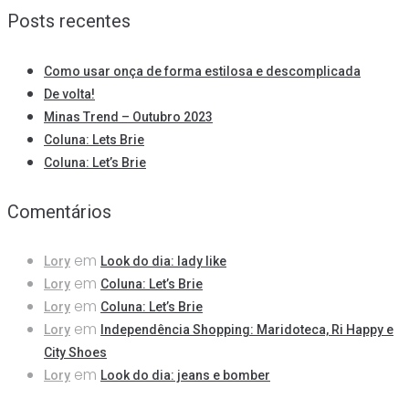
Posts recentes
Como usar onça de forma estilosa e descomplicada
De volta!
Minas Trend – Outubro 2023
Coluna: Lets Brie
Coluna: Let’s Brie
Comentários
em
Lory
Look do dia: lady like
em
Lory
Coluna: Let’s Brie
em
Lory
Coluna: Let’s Brie
em
Lory
Independência Shopping: Maridoteca, Ri Happy e
City Shoes
em
Lory
Look do dia: jeans e bomber