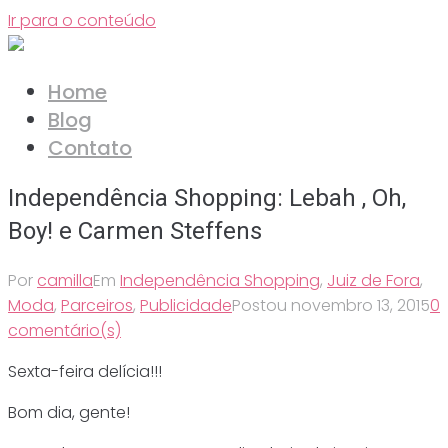
Ir para o conteúdo
Home
Blog
Contato
Independência Shopping: Lebah , Oh,
Boy! e Carmen Steffens
Por
camilla
Em
Independência Shopping
,
Juiz de Fora
,
Moda
,
Parceiros
,
Publicidade
Postou
novembro 13, 2015
0
comentário(s)
Sexta-feira delícia!!!
Bom dia, gente!