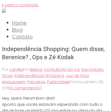
Ir para o conteúdo
Home
Blog
Contato
Independência Shopping: Quem disse,
Berenice? , Ops e Zé Kodak
Por
camilla
Em
Beleza
,
Consultoria da Ca
,
Decoração
,
Dicas
,
Independência Shopping
,
Juiz de Fora
,
Maquiagem
,
Parceiros
,
Publicidade
Postou
janeiro 26,
2018
0 comentário(s)
Hey, sexta-feira!!! Bom dia!!!
Aposto que vocês estavam esperando com tudo o
dia de hoje, acertei?! <3 E pra entrar no clima do dia