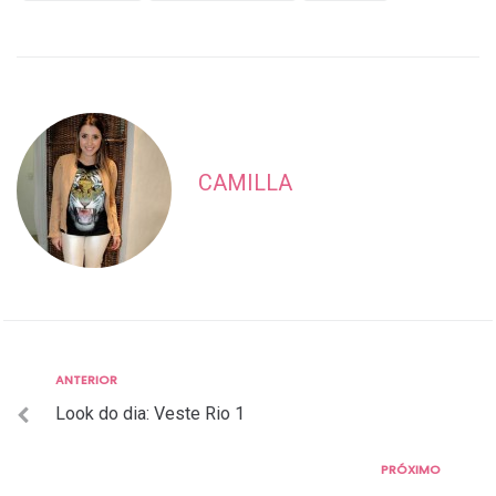
CAMILLA
Anterior
ANTERIOR
Navegação
Look do dia: Veste Rio 1
de
Post
Próximo
PRÓXIMO