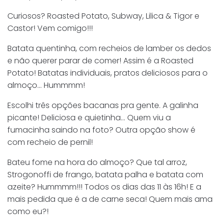
Curiosos? Roasted Potato, Subway, Lilica & Tigor e
Castor! Vem comigo!!!
Batata quentinha, com recheios de lamber os dedos
e não querer parar de comer! Assim é a Roasted
Potato! Batatas individuais, pratos deliciosos para o
almoço… Hummmm!
Escolhi três opções bacanas pra gente. A galinha
picante! Deliciosa e quietinha… Quem viu a
fumacinha saindo na foto? Outra opção show é
com recheio de pernil!
Bateu fome na hora do almoço? Que tal arroz,
Strogonoffi de frango, batata palha e batata com
azeite? Hummmm!!! Todos os dias das 11 às 16h! E a
mais pedida que é a de carne seca! Quem mais ama
como eu?!