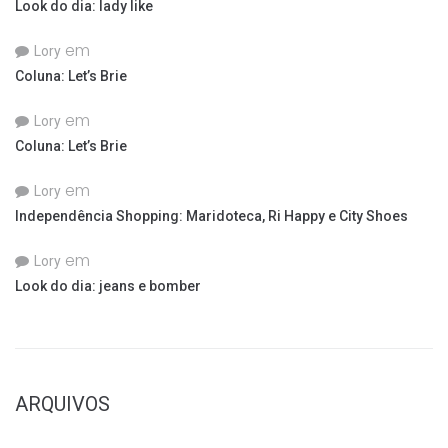
Look do dia: lady like
em
Lory
Coluna: Let’s Brie
em
Lory
Coluna: Let’s Brie
em
Lory
Independência Shopping: Maridoteca, Ri Happy e City Shoes
em
Lory
Look do dia: jeans e bomber
ARQUIVOS