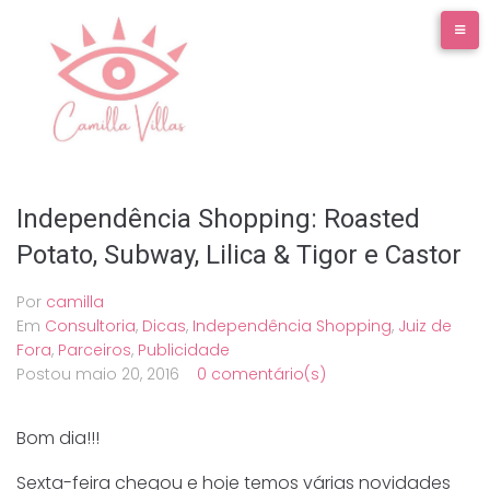
Ir
para
o
conteúdo
Independência Shopping: Roasted
Potato, Subway, Lilica & Tigor e Castor
Por
camilla
Em
Consultoria
,
Dicas
,
Independência Shopping
,
Juiz de
Fora
,
Parceiros
,
Publicidade
Postou
maio 20, 2016
0 comentário(s)
Bom dia!!!
Sexta-feira chegou e hoje temos várias novidades