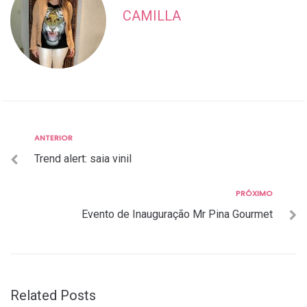
CAMILLA
Anterior
ANTERIOR
Navegação
Trend alert: saia vinil
de
Post
Próximo
PRÓXIMO
Evento de Inauguração Mr Pina Gourmet
Related Posts