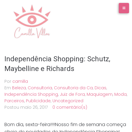
Ir
para
o
conteúdo
Independência Shopping: Schutz,
Maybelline e Richards
Por
camilla
Em
Beleza
,
Consultoria
,
Consultoria da Ca
,
Dicas
,
Independência Shopping
,
Juiz de Fora
,
Maquiagem
,
Moda
,
Parceiros
,
Publicidade
,
Uncategorized
Postou
maio 26, 2017
0 comentário(s)
Bom dia, sexta-feira!!!!Nosso fim de semana começa
cheio de novidades do Independência Shopping!