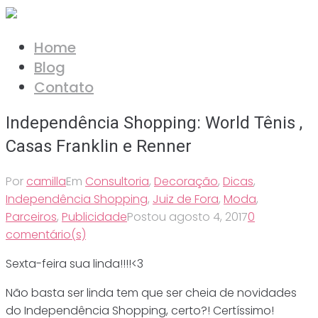
Ir
para
Home
o
Blog
conteúdo
Contato
Independência Shopping: World Tênis ,
Casas Franklin e Renner
Por
camilla
Em
Consultoria
,
Decoração
,
Dicas
,
Independência Shopping
,
Juiz de Fora
,
Moda
,
Parceiros
,
Publicidade
Postou
agosto 4, 2017
0
comentário(s)
Sexta-feira sua linda!!!!<3
Não basta ser linda tem que ser cheia de novidades
do Independência Shopping, certo?! Certíssimo!