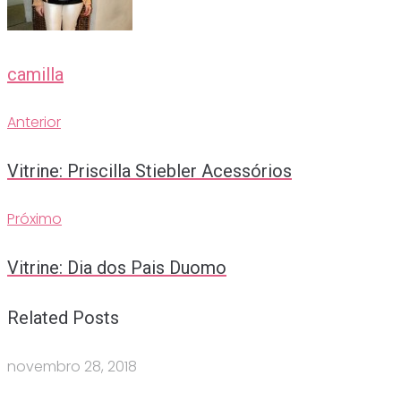
camilla
Anterior
Navegação
Anterior
de
Vitrine: Priscilla Stiebler Acessórios
Post
Próximo
Próximo
Vitrine: Dia dos Pais Duomo
Related Posts
novembro 28, 2018